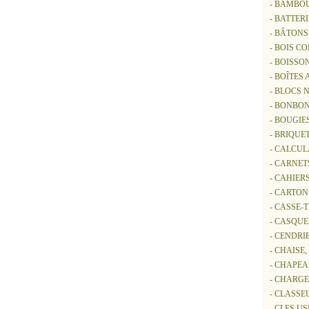
- BAMBO
- BATTER
- BÂTON
- BOIS C
- BOISSO
- BOÎTES
- BLOCS 
- BONBON
- BOUGIE
- BRIQUE
- CALCUL
- CARNET
- CAHIER
- CARTON
- CASSE-
- CASQUE
- CENDRI
- CHAISE
- CHAPE
- CHARG
- CLASSE
- CLES US