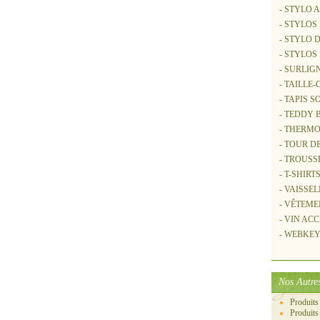
- STYLO 
- STYLOS
- STYLO 
- STYLOS
- SURLIG
- TAILLE
- TAPIS S
- TEDDY
- THERM
- TOUR D
- TROUSS
- T-SHIRT
- VAISSE
- VÊTEME
- VIN AC
- WEBKEY 
Nos Autres
Produits
Produits