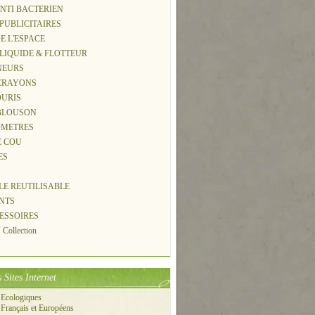
ANTI BACTERIEN
 PUBLICITAIRES
DE L'ESPACE
 LIQUIDE & FLOTTEUR
NEURS
-CRAYONS
OURIS
 BLOUSON
OMETRES
E COU
ES
S
LLE REUTILISABLE
NTS
CESSOIRES
Collection
 Sites Internet
 Ecologiques
 Français et Européens