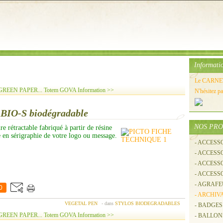
Informati
Le CARNET 
re GREEN PAPER...
Totem GOVA Information >>
N'hésitez p
 BIO-S biodégradable
NOS PRO
ire rétractable fabriqué à partir de résine
 en sérigraphie de votre logo ou message.
- ACCESS
- ACCES
- ACCESS
- ACCESS
- AGRAFE
0
- ARCHIV
VEGETAL PEN
-
dans
STYLOS BIODEGRADABLES
- BADGES
re GREEN PAPER...
Totem GOVA Information >>
- BALLO