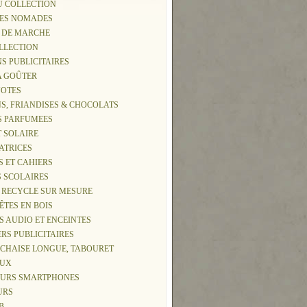
U COLLECTION
IES NOMADES
S DE MARCHE
OLLECTION
NS PUBLICITAIRES
 A GOÛTER
NOTES
S, FRIANDISES & CHOCOLATS
S PARFUMEES
T SOLAIRE
ATRICES
S ET CAHIERS
S SCOLAIRES
 RECYCLE SUR MESURE
TÊTES EN BOIS
S AUDIO ET ENCEINTES
ERS PUBLICITAIRES
, CHAISE LONGUE, TABOURET
AUX
EURS SMARTPHONES
URS
B