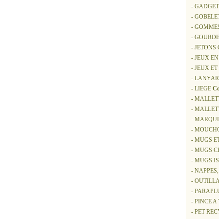
- GADGET
- GOBELE
- GOMME
- GOURDE
- JETONS
- JEUX EN
- JEUX ET
- LANYAR
- LIEGE
Co
- MALLET
- MALLE
- MARQU
- MOUCHO
- MUGS E
- MUGS 
- MUGS 
- NAPPES
- OUTILL
- PARAPL
- PINCE A
- PET RE