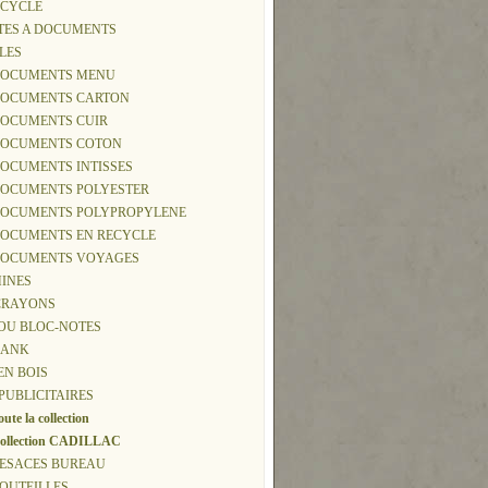
ECYCLE
TTES A DOCUMENTS
CLES
-DOCUMENTS MENU
-DOCUMENTS CARTON
DOCUMENTS CUIR
-DOCUMENTS COTON
DOCUMENTS INTISSES
-DOCUMENTS POLYESTER
-DOCUMENTS POLYPROPYLENE
-DOCUMENTS EN RECYCLE
-DOCUMENTS VOYAGES
MINES
 CRAYONS
T OU BLOC-NOTES
BANK
EN BOIS
 PUBLICITAIRES
oute la collection
ollection CADILLAC
 BESACES BUREAU
BOUTEILLES