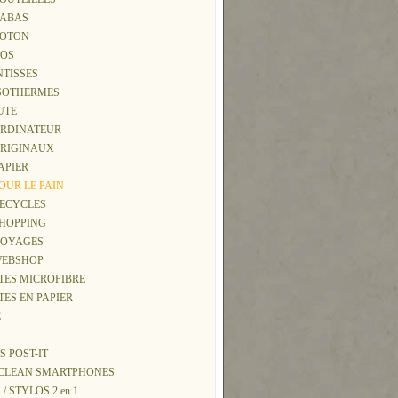
 CABAS
 COTON
DOS
INTISSES
 ISOTHERMES
JUTE
 ORDINATEUR
 ORIGINAUX
PAPIER
POUR LE PAIN
 RECYCLES
 SHOPPING
 VOYAGES
 WEBSHOP
TTES MICROFIBRE
TES EN PAPIER
E
S POST-IT
Y CLEAN SMARTPHONES
 / STYLOS 2 en 1