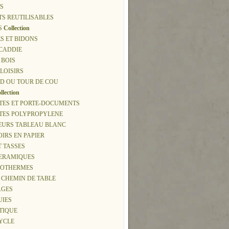
S
TS REUTILISABLES
S
Collection
S ET BIDONS
 CADDIE
 BOIS
 LOISIRS
D OU TOUR DE COU
llection
TES ET PORTE-DOCUMENTS
TTES POLYPROPYLENE
EURS TABLEAU BLANC
IRS EN PAPIER
T TASSES
CERAMIQUES
ISOTHERMES
, CHEMIN DE TABLE
AGES
UIES
 TIQUE
CYCLE