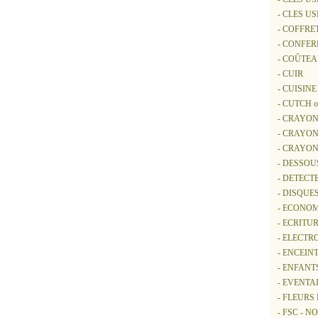
- CLES U
- COFFRE
- CONFER
- COÛTE
- CUIR
- CUISINE
- CUTCH 
- CRAYON
- CRAYON
- CRAYO
- DESSOU
- DETECT
- DISQUE
- ECONOM
- ECRITUR
- ELECTR
- ENCEIN
- ENFANT
- EVENTA
- FLEURS
- FSC - 