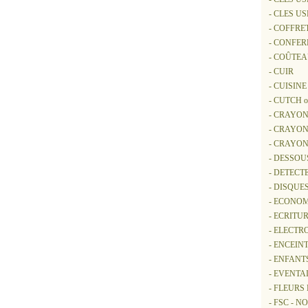
- CLES U
- COFFRE
- CONFER
- COÛTE
- CUIR
- CUISINE
- CUTCH 
- CRAYON
- CRAYON
- CRAYO
- DESSOU
- DETECT
- DISQUE
- ECONOM
- ECRITUR
- ELECTR
- ENCEIN
- ENFANT
- EVENTA
- FLEURS
- FSC - 