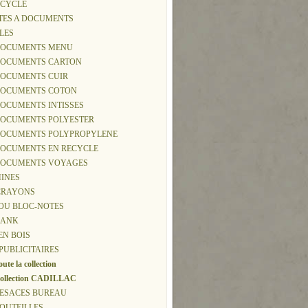
ECYCLE
TTES A DOCUMENTS
CLES
-DOCUMENTS MENU
-DOCUMENTS CARTON
DOCUMENTS CUIR
-DOCUMENTS COTON
DOCUMENTS INTISSES
-DOCUMENTS POLYESTER
-DOCUMENTS POLYPROPYLENE
-DOCUMENTS EN RECYCLE
-DOCUMENTS VOYAGES
MINES
 CRAYONS
T OU BLOC-NOTES
BANK
EN BOIS
 PUBLICITAIRES
oute la collection
ollection CADILLAC
 BESACES BUREAU
BOUTEILLES