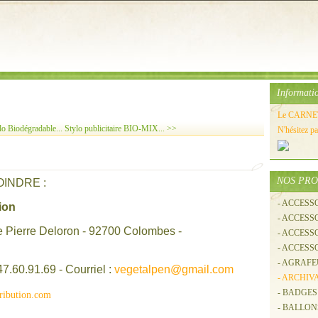
Informati
Le CARNET 
 Biodégradable...
Stylo publicitaire BIO-MIX... >>
N'hésitez p
NOS PRO
INDRE :
- ACCESS
ion
- ACCES
ue Pierre Deloron - 92700 Colombes -
- ACCESS
ce
- ACCESS
- AGRAFE
7.60.91.69 - Courriel :
vegetalpen@gmail.com
- ARCHIV
- BADGES
ribution.com
- BALLO