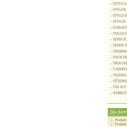
- STYLO 
- STYLOS
- STYLO 
- STYLOS
- SURLIG
- TAILLE
- TAPIS S
- TEDDY
- THERM
- TOUR D
- TROUSS
- T-SHIRT
- VAISSE
- VÊTEME
- VIN AC
- WEBKEY 
Nos Autres
Produits
Produits