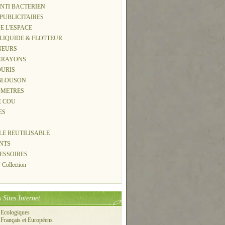
ANTI BACTERIEN
 PUBLICITAIRES
DE L'ESPACE
 LIQUIDE & FLOTTEUR
NEURS
-CRAYONS
OURIS
 BLOUSON
OMETRES
E COU
ES
S
LLE REUTILISABLE
NTS
CESSOIRES
Collection
 Sites Internet
 Ecologiques
 Français et Européens