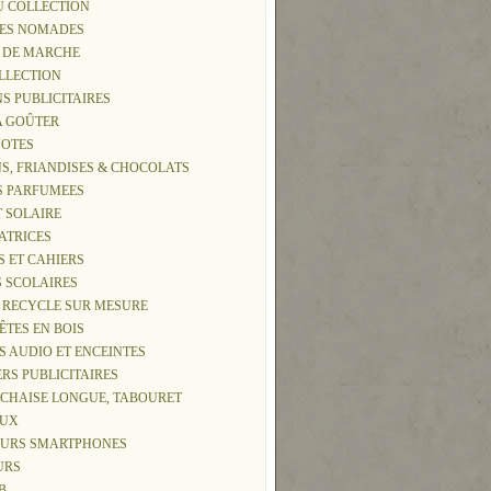
U COLLECTION
IES NOMADES
S DE MARCHE
OLLECTION
NS PUBLICITAIRES
 A GOÛTER
NOTES
S, FRIANDISES & CHOCOLATS
S PARFUMEES
T SOLAIRE
ATRICES
S ET CAHIERS
S SCOLAIRES
 RECYCLE SUR MESURE
TÊTES EN BOIS
S AUDIO ET ENCEINTES
ERS PUBLICITAIRES
, CHAISE LONGUE, TABOURET
AUX
EURS SMARTPHONES
URS
B