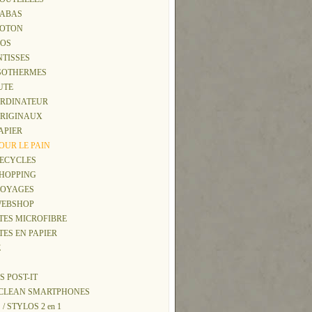
 CABAS
 COTON
DOS
INTISSES
 ISOTHERMES
JUTE
 ORDINATEUR
 ORIGINAUX
PAPIER
POUR LE PAIN
 RECYCLES
 SHOPPING
 VOYAGES
 WEBSHOP
TTES MICROFIBRE
TES EN PAPIER
E
S POST-IT
Y CLEAN SMARTPHONES
 / STYLOS 2 en 1