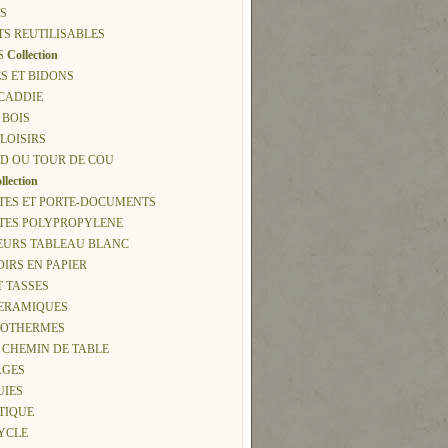
S
TS REUTILISABLES
S
Collection
S ET BIDONS
 CADDIE
 BOIS
 LOISIRS
D OU TOUR DE COU
llection
TES ET PORTE-DOCUMENTS
TTES POLYPROPYLENE
EURS TABLEAU BLANC
IRS EN PAPIER
T TASSES
CERAMIQUES
ISOTHERMES
, CHEMIN DE TABLE
AGES
UIES
 TIQUE
CYCLE