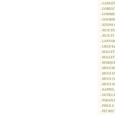
- GADGET
- GOBELE
- GOMME
- GOURDE
- JETONS
- JEUX EN
- JEUX ET
- LANYAR
- LIEGE
Co
- MALLET
- MALLE
- MARQU
- MOUCHO
- MUGS E
- MUGS 
- MUGS 
- NAPPES
- OUTILL
- PARAPL
- PINCE A
- PET RE