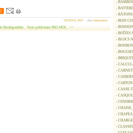
- BAMBO
- BATTER
0
- BÂTON
- BOIS C
VEGETAL PEN
-
dans
Information
- BOISSO
 Biodégradable...
Stylo publicitaire BIO-MIX... >>
- BOÎTES
- BLOCS 
- BONBON
- BOUGIE
- BRIQUE
- CALCUL
- CARNET
- CAHIER
- CARTON
- CASSE-
- CASQUE
- CENDRI
- CHAISE
- CHAPE
- CHARG
- CLASSE
- CLES US