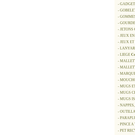
- GADGET
- GOBELE
- GOMME
- GOURDE
- JETONS
- JEUX EN
- JEUX ET
- LANYAR
- LIEGE
Co
- MALLET
- MALLE
- MARQU
- MOUCHO
- MUGS E
- MUGS 
- MUGS 
- NAPPES
- OUTILL
- PARAPL
- PINCE A
- PET RE