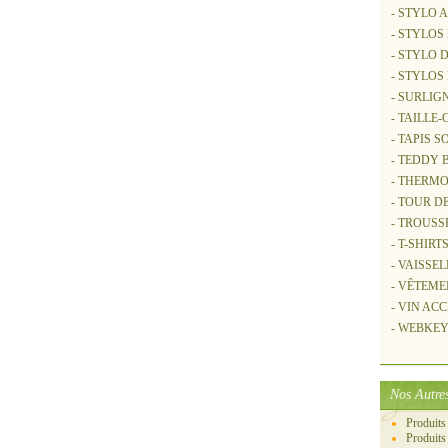
- STYLO 
- STYLOS
- STYLO 
- STYLOS
- SURLIG
- TAILLE
- TAPIS S
- TEDDY
- THERM
- TOUR D
- TROUSS
- T-SHIRT
- VAISSE
- VÊTEME
- VIN AC
- WEBKEY 
Nos Autres
Produits
Produits