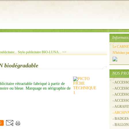
Informati
Le CARNET 
blicitaire...
Stylo publicitaire BIO-LUNA... >>
N'hésitez p
N biodégradable
NOS PRO
- ACCESS
blicitaire rétractable fabriqué à partir de
e noire ou bleue. Marquage en sérigraphie de
- ACCES
- ACCESS
- ACCESS
- AGRAFE
- ARCHIV
- BADGES
0
- BALLO