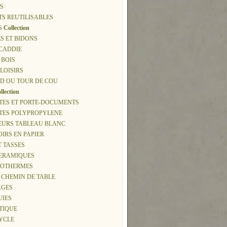
S
TS REUTILISABLES
S
Collection
S ET BIDONS
 CADDIE
 BOIS
 LOISIRS
D OU TOUR DE COU
llection
TES ET PORTE-DOCUMENTS
TTES POLYPROPYLENE
EURS TABLEAU BLANC
IRS EN PAPIER
T TASSES
CERAMIQUES
ISOTHERMES
, CHEMIN DE TABLE
AGES
UIES
 TIQUE
CYCLE