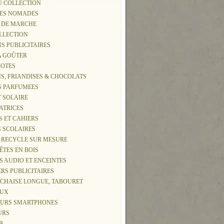
U COLLECTION
IES NOMADES
S DE MARCHE
OLLECTION
NS PUBLICITAIRES
 A GOÛTER
NOTES
S, FRIANDISES & CHOCOLATS
S PARFUMEES
T SOLAIRE
ATRICES
S ET CAHIERS
S SCOLAIRES
 RECYCLE SUR MESURE
TÊTES EN BOIS
S AUDIO ET ENCEINTES
ERS PUBLICITAIRES
, CHAISE LONGUE, TABOURET
AUX
EURS SMARTPHONES
URS
B