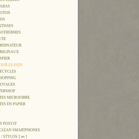
 CABAS
 COTON
DOS
INTISSES
 ISOTHERMES
JUTE
 ORDINATEUR
 ORIGINAUX
PAPIER
POUR LE PAIN
 RECYCLES
 SHOPPING
 VOYAGES
 WEBSHOP
TTES MICROFIBRE
TES EN PAPIER
E
S POST-IT
Y CLEAN SMARTPHONES
 / STYLOS 2 en 1