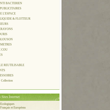
ANTI BACTERIEN
 PUBLICITAIRES
DE L'ESPACE
 LIQUIDE & FLOTTEUR
NEURS
-CRAYONS
OURIS
 BLOUSON
OMETRES
E COU
ES
S
LLE REUTILISABLE
NTS
CESSOIRES
Collection
 Sites Internet
 Ecologiques
 Français et Européens