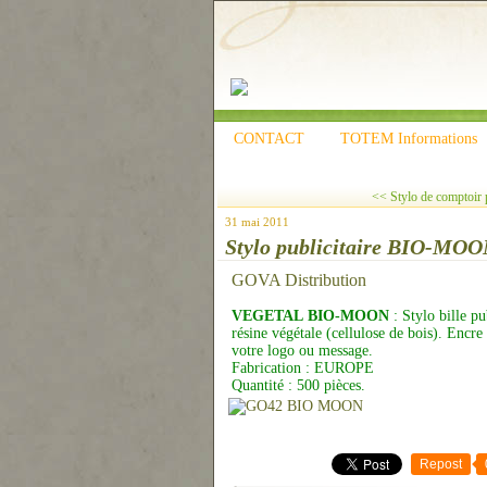
CONTACT
TOTEM Informations
<< Stylo de comptoir pu
31 mai 2011
Stylo publicitaire BIO-MOO
GOVA Distribution
VEGETAL BIO-MOON
: Stylo bille pu
résine végétale (cellulose de bois). Encr
votre logo ou message.
Fabrication : EUROPE
Quantité : 500 pièces.
Repost