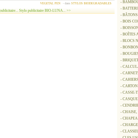
- BAMBO
VEGETAL PEN
-
dans
STYLOS BIODEGRADABLES
- BATTER
blicitaire...
Stylo publicitaire BIO-LUNA... >>
- BÂTON
- BOIS C
- BOISSO
- BOÎTES
- BLOCS 
- BONBON
- BOUGIE
- BRIQUE
- CALCUL
- CARNET
- CAHIER
- CARTON
- CASSE-
- CASQUE
- CENDRI
- CHAISE
- CHAPE
- CHARG
- CLASSE
- CLES US