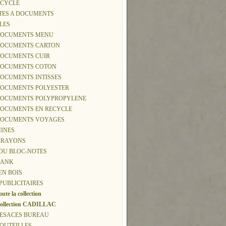
ECYCLE
TTES A DOCUMENTS
CLES
-DOCUMENTS MENU
-DOCUMENTS CARTON
DOCUMENTS CUIR
-DOCUMENTS COTON
DOCUMENTS INTISSES
-DOCUMENTS POLYESTER
-DOCUMENTS POLYPROPYLENE
-DOCUMENTS EN RECYCLE
-DOCUMENTS VOYAGES
MINES
 CRAYONS
T OU BLOC-NOTES
BANK
EN BOIS
 PUBLICITAIRES
oute la collection
ollection CADILLAC
 BESACES BUREAU
BOUTEILLES