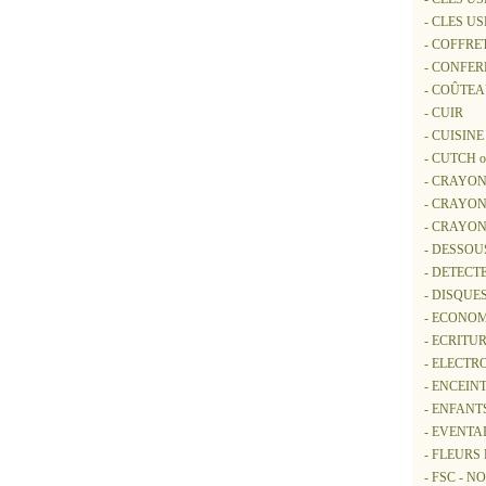
- CLES U
- COFFRE
- CONFER
- COÛTE
- CUIR
- CUISINE
- CUTCH 
- CRAYON
- CRAYON
- CRAYO
- DESSOU
- DETECT
- DISQUE
- ECONOM
- ECRITUR
- ELECTR
- ENCEIN
- ENFANT
- EVENTA
- FLEURS
- FSC - 